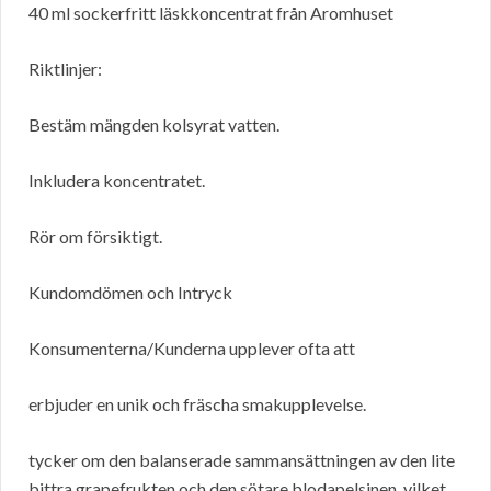
40 ml sockerfritt läskkoncentrat från Aromhuset
Riktlinjer:
Bestäm mängden kolsyrat vatten.
Inkludera koncentratet.
Rör om försiktigt.
Kundomdömen och Intryck
Konsumenterna/Kunderna upplever ofta att
erbjuder en unik och fräscha smakupplevelse.
tycker om den balanserade sammansättningen av den lite
bittra grapefrukten och den sötare blodapelsinen, vilket