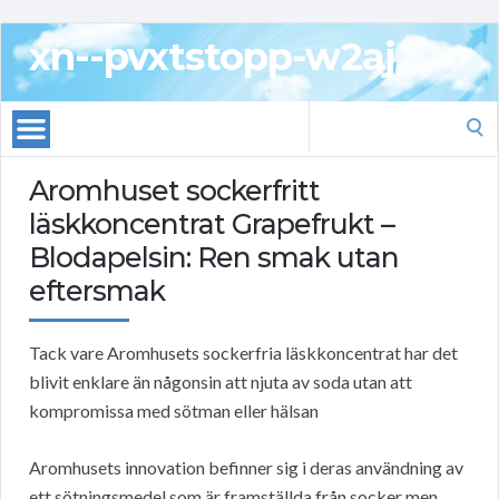
xn--pvxtstopp-w2aj
Search
for:
Aromhuset sockerfritt
läskkoncentrat Grapefrukt –
Blodapelsin: Ren smak utan
eftersmak
Tack vare Aromhusets sockerfria läskkoncentrat har det
blivit enklare än någonsin att njuta av soda utan att
kompromissa med sötman eller hälsan
Aromhusets innovation befinner sig i deras användning av
ett sötningsmedel som är framställda från socker men