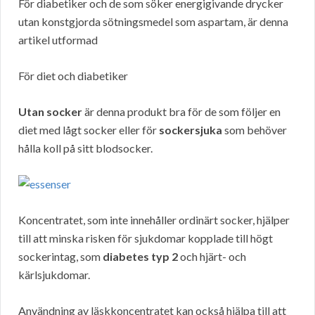
För diabetiker och de som söker energigivande drycker
utan konstgjorda sötningsmedel som aspartam, är denna
artikel utformad
För diet och diabetiker
Utan socker
är denna produkt bra för de som följer en
diet med lågt socker eller för
sockersjuka
som behöver
hålla koll på sitt blodsocker.
Koncentratet, som inte innehåller ordinärt socker, hjälper
till att minska risken för sjukdomar kopplade till högt
sockerintag, som
diabetes typ 2
och hjärt- och
kärlsjukdomar.
Användning av läskkoncentratet kan också hjälpa till att