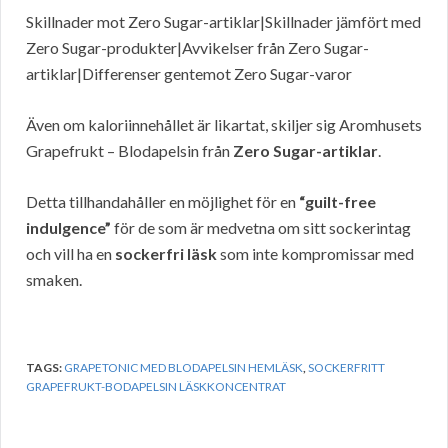
Skillnader mot Zero Sugar-artiklar|Skillnader jämfört med
Zero Sugar-produkter|Avvikelser från Zero Sugar-
artiklar|Differenser gentemot Zero Sugar-varor
Även om kaloriinnehållet är likartat, skiljer sig Aromhusets
Grapefrukt – Blodapelsin från
Zero Sugar-artiklar
.
Detta tillhandahåller en möjlighet för en
“guilt-free
indulgence”
för de som är medvetna om sitt sockerintag
och vill ha en
sockerfri läsk
som inte kompromissar med
smaken.
TAGS:
GRAPETONIC MED BLODAPELSIN HEMLÄSK
,
SOCKERFRITT
GRAPEFRUKT-BODAPELSIN LÄSKKONCENTRAT