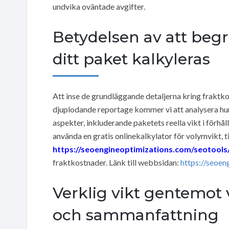
undvika oväntade avgifter.
Betydelsen av att begr
ditt paket kalkyleras
Att inse de grundläggande detaljerna kring fraktkos
djuplodande reportage kommer vi att analysera hur
aspekter, inkluderande paketets reella vikt i förhål
använda en gratis onlinekalkylator för volymvikt, t
https://seoengineoptimizations.com/seotools/
fraktkostnader. Länk till webbsidan:
https://seoen
Verklig vikt gentemot 
och sammanfattning