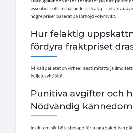
Data gällande varför formatet på ditt paket är
essentiell roll i förhållande till fraktprisets nivå.
högre priser baserat på förhöjd volymvikt.
Hur felaktig uppskatt
fördyra fraktpriset dras
Mikäli paketet on virheellisesti mitattu ja ilmoitet
kuljetusyhtiöltä.
Punitiva avgifter och 
Nödvändig kännedom f
Insikt om när bötesbelopp för tunga paket kan påf