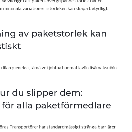
 så viktigt
Ditt pakets övergripande storlek bär en
 även minimala variationer i storleken kan skapa betydligt
ning av paketstorlek kan
tiskt
tu liian pieneksi, tämä voi johtaa huomattaviin lisämaksuihin
hur du slipper dem:
ör alla paketförmedlare
öras Transportörer har standardmässigt stränga barriärer