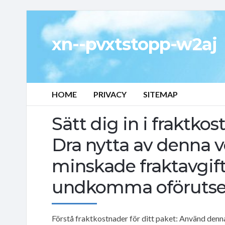
xn--pvxtstopp-w2aj
HOME
PRIVACY
SITEMAP
Sätt dig in i fraktkos
Dra nytta av denna v
minskade fraktavgift
undkomma oförutsed
Förstå fraktkostnader för ditt paket: Använd denna