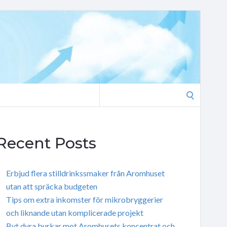
Search
for:
Recent Posts
Erbjud flera stilldrinkssmaker från Aromhuset
utan att spräcka budgeten
Tips om extra inkomster för mikrobryggerier
och liknande utan komplicerade projekt
Byt dyra burkar mot Aromhusets koncentrat och