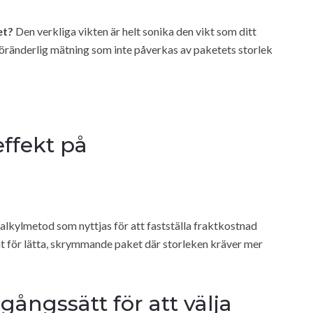
et?
Den verkliga vikten är helt sonika den vikt som ditt
oföränderlig mätning som inte påverkas av paketets storlek
effekt på
kalkylmetod som nyttjas för att fastställa fraktkostnad
nt för lätta, skrymmande paket där storleken kräver mer
gångssätt för att välja