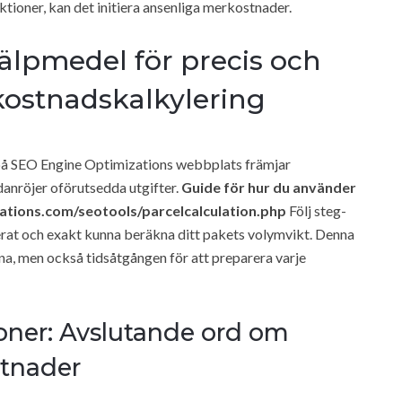
ktioner, kan det initiera ansenliga merkostnader.
älpmedel för precis och
kostnadskalkylering
på SEO Engine Optimizations webbplats främjar
anröjer oförutsedda utgifter.
Guide för hur du använder
zations.com/seotools/parcelcalculation.php
Följ steg-
cerat och exakt kunna beräkna ditt pakets volymvikt. Denna
na, men också tidsåtgången för att preparera varje
ner: Avslutande ord om
stnader