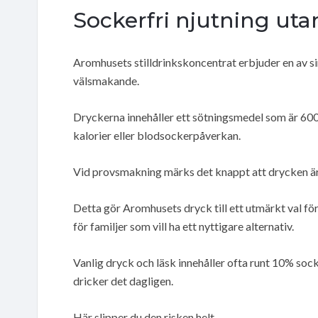
Sockerfri njutning ut
Aromhusets stilldrinkskoncentrat erbjuder en av s
välsmakande.
Dryckerna innehåller ett sötningsmedel som är 600 
kalorier eller blodsockerpåverkan.
Vid provsmakning märks det knappt att drycken är 
Detta gör Aromhusets dryck till ett utmärkt val för 
för familjer som vill ha ett nyttigare alternativ.
Vanlig dryck och läsk innehåller ofta runt 10% so
dricker det dagligen.
Här slipper du den risken helt.