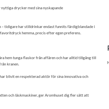
för nyttiga drycker med sina nyskapande
 tidigare har stilldrinkar endast funnits färdigblandade i
in favoritdryck hemma, precis efter egen preferens.
hem tunga flaskor från affären och har alltid tillgång till
N
från kranen.
ar blivit en respekterad aktör för sina innovativa och
ten och läskmaskiner, ger Aromhuset dig fler sätt att