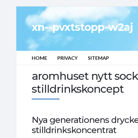
xn--pvxtstopp-w2aj
HOME
PRIVACY
SITEMAP
aromhuset nytt socke
stilldrinkskoncept
Nya generationens drycke
stilldrinkskoncentrat