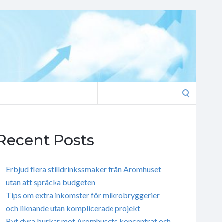
Search
for:
Recent Posts
Erbjud flera stilldrinkssmaker från Aromhuset
utan att spräcka budgeten
Tips om extra inkomster för mikrobryggerier
och liknande utan komplicerade projekt
Byt dyra burkar mot Aromhusets koncentrat och