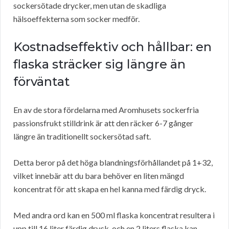
sockersötade drycker, men utan de skadliga
hälsoeffekterna som socker medför.
Kostnadseffektiv och hållbar: en
flaska sträcker sig längre än
förväntat
En av de stora fördelarna med Aromhusets sockerfria
passionsfrukt stilldrink är att den räcker 6-7 gånger
längre än traditionellt sockersötad saft.
Detta beror på det höga blandningsförhållandet på 1+32,
vilket innebär att du bara behöver en liten mängd
koncentrat för att skapa en hel kanna med färdig dryck.
Med andra ord kan en 500 ml flaska koncentrat resultera i
upp till 16 liter färdig dryck, och en 2 liters flaska kan