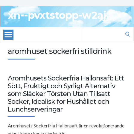
xn--pvxtstopp-w2aj
Search
for:
aromhuset sockerfri stilldrink
Aromhusets Sockerfria Hallonsaft: Ett
Sött, Fruktigt och Syrligt Alternativ
som Släcker Törsten Utan Tillsatt
Socker, Idealisk för Hushållet och
Lunchserveringar
Aromhusets Sockerfria Hallonsaft är en revolutionerande
nyhet inom dryckesindustrin.