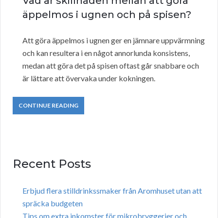
Vad är skillnaden mellan att göra
äppelmos i ugnen och på spisen?
Att göra äppelmos i ugnen ger en jämnare uppvärmning
och kan resultera i en något annorlunda konsistens,
medan att göra det på spisen oftast går snabbare och
är lättare att övervaka under kokningen.
CONTINUE READING
Recent Posts
Erbjud flera stilldrinkssmaker från Aromhuset utan att
spräcka budgeten
Tips om extra inkomster för mikrobryggerier och