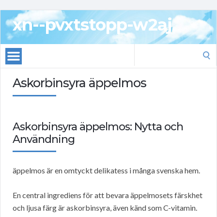
xn--pvxtstopp-w2aj
Search
for:
Askorbinsyra äppelmos
Askorbinsyra äppelmos: Nytta och
Användning
äppelmos är en omtyckt delikatess i många svenska hem.
En central ingrediens för att bevara äppelmosets färskhet
och ljusa färg är askorbinsyra, även känd som C-vitamin.