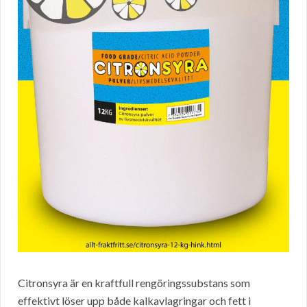
Citronsyra är en kraftfull rengöringssubstans som
effektivt löser upp både kalkavlagringar och fett i