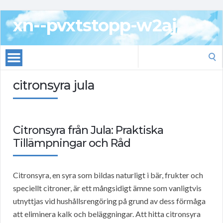
xn--pvxtstopp-w2aj
Search
for:
citronsyra jula
Citronsyra från Jula: Praktiska
Tillämpningar och Råd
Citronsyra, en syra som bildas naturligt i bär, frukter och
speciellt citroner, är ett mångsidigt ämne som vanligtvis
utnyttjas vid hushållsrengöring på grund av dess förmåga
att eliminera kalk och beläggningar. Att hitta citronsyra