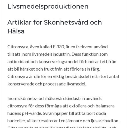
Livsmedelsproduktionen
Artiklar för Skönhetsvård och
Hälsa
Citronsyra, även kallad E 330, är en frekvent använd
tillsats inom livsmedelsindustrin. Dess funktion som
antioxidant och konserveringsmedel förhindrar fett från
att bli härsket och frukt från att förlora sin färg.
Citronsyra är därför en viktig beståndsdel i ett stort antal
konserverade och processade livsmedel.
Inom skönhets- och hälsovårdsindustrin används
citronsyra för dess förmåga att exfoliera och balansera
hudens pH-värde. Syran hjälper till att ta bort döda
hudceller, vilket resulterar i en jämnare och ljusare hudton.
Citronsyra är en populär ingrediens i många ansikts- och