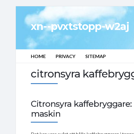
xn--pvxtstopp-w2aj
HOME
PRIVACY
SITEMAP
citronsyra kaffebryg
Citronsyra kaffebryggare: 
maskin
Det kan vara svårt att hålla kaffebryggaren i topp