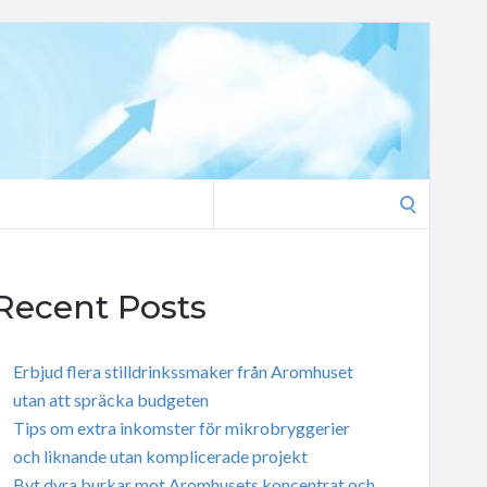
Search
for:
Recent Posts
Erbjud flera stilldrinkssmaker från Aromhuset
utan att spräcka budgeten
Tips om extra inkomster för mikrobryggerier
och liknande utan komplicerade projekt
Byt dyra burkar mot Aromhusets koncentrat och