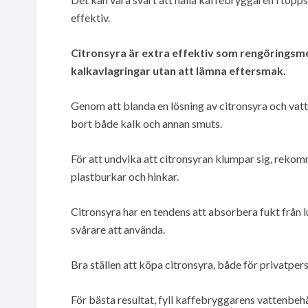
effektiv.
Citronsyra är extra effektiv som rengöringsm
kalkavlagringar utan att lämna eftersmak.
Genom att blanda en lösning av citronsyra och va
bort både kalk och annan smuts.
För att undvika att citronsyran klumpar sig, reko
plastburkar och hinkar.
Citronsyra har en tendens att absorbera fukt från l
svårare att använda.
Bra ställen att köpa citronsyra, både för privatper
För bästa resultat, fyll kaffebryggarens vattenbehå