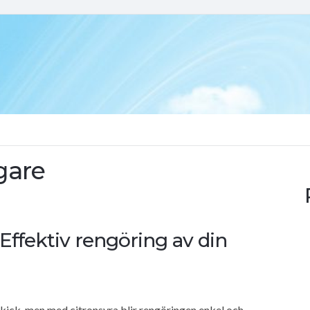
gare
Effektiv rengöring av din
skick, men med citronsyra blir rengöringen enkel och