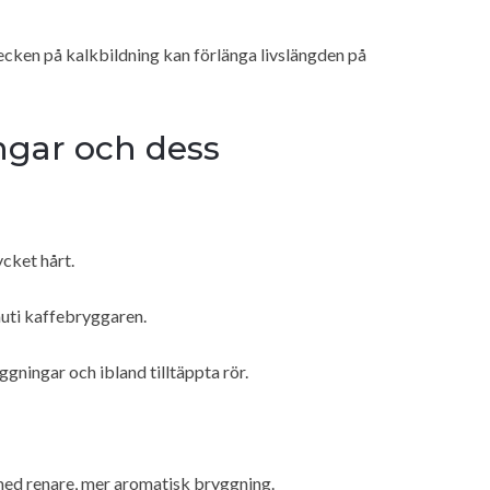
ecken på kalkbildning kan förlänga livslängden på
ingar och dess
cket hårt.
nuti kaffebryggaren.
gningar och ibland tilltäppta rör.
 med renare, mer aromatisk bryggning.