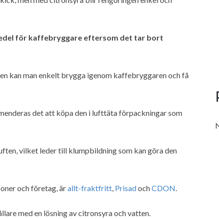
edel för kaffebryggare eftersom det tar bort
tten kan man enkelt brygga igenom kaffebryggaren och få
mmenderas det att köpa den i lufttäta förpackningar som
N
uften, vilket leder till klumpbildning som kan göra den
soner och företag, är
allt-fraktfritt
,
Prisad
och
CDON
.
llare med en lösning av citronsyra och vatten.