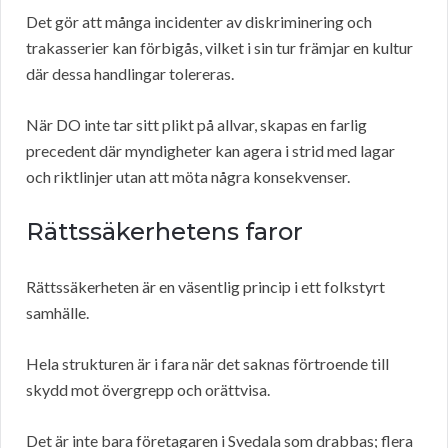
Det gör att många incidenter av diskriminering och
trakasserier kan förbigås, vilket i sin tur främjar en kultur
där dessa handlingar tolereras.
När DO inte tar sitt plikt på allvar, skapas en farlig
precedent där myndigheter kan agera i strid med lagar
och riktlinjer utan att möta några konsekvenser.
Rättssäkerhetens faror
Rättssäkerheten är en väsentlig princip i ett folkstyrt
samhälle.
Hela strukturen är i fara när det saknas förtroende till
skydd mot övergrepp och orättvisa.
Det är inte bara företagaren i Svedala som drabbas; flera