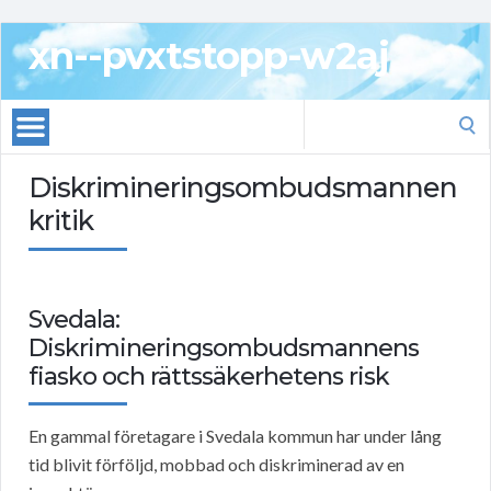
xn--pvxtstopp-w2aj
Search
for:
Diskrimineringsombudsmannen
kritik
Svedala:
Diskrimineringsombudsmannens
fiasko och rättssäkerhetens risk
En gammal företagare i Svedala kommun har under lång
tid blivit förföljd, mobbad och diskriminerad av en