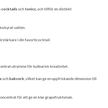
a
cocktails
och
tonics
, och tillför en distinkt
kolsyrat vatten.
tärkare i din favoritcocktail.
ntrat utrymme för kulinarisk kreativitet.
s
och
bakverk
, vilket kan ge en uppfriskande dimension till
koncentrat för att ge en klar grapefruktsmak.