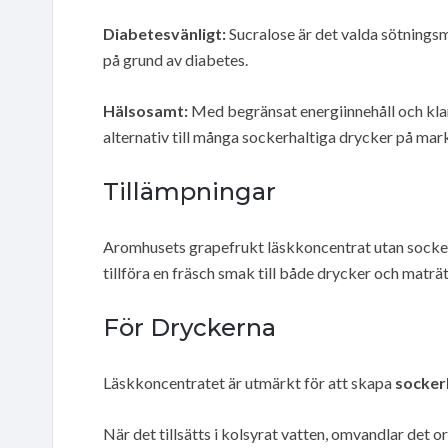
Diabetesvänligt:
Sucralose är det valda sötningsm
på grund av diabetes.
Hälsosamt:
Med begränsat energiinnehåll och klar
alternativ till många sockerhaltiga drycker på mar
Tillämpningar
Aromhusets grapefrukt läskkoncentrat utan socker 
tillföra en fräsch smak till både drycker och maträt
För Dryckerna
Läskkoncentratet är utmärkt för att skapa
sockerl
När det tillsätts i kolsyrat vatten, omvandlar det 