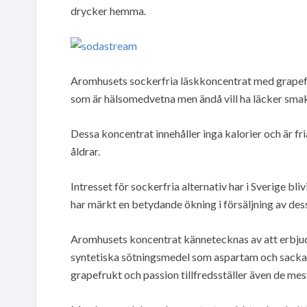
drycker hemma.
Aromhusets sockerfria läskkoncentrat med grapefru
som är hälsomedvetna men ändå vill ha läcker smak
Dessa koncentrat innehåller inga kalorier och är fria
åldrar.
Intresset för sockerfria alternativ har i Sverige bli
har märkt en betydande ökning i försäljning av des
Aromhusets koncentrat kännetecknas av att erbjuda
syntetiska sötningsmedel som aspartam och sack
grapefrukt och passion tillfredsställer även de m