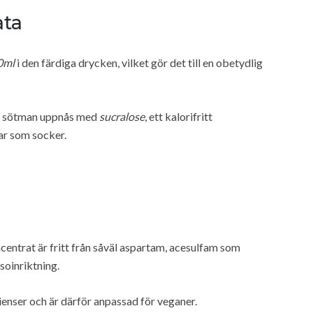
ata
0ml
i den färdiga drycken, vilket gör det till en obetydlig
en sötman uppnås med
sucralose
, ett kalorifritt
ar som socker.
ntrat är fritt från såväl aspartam, acesulfam som
soinriktning.
enser och är därför anpassad för veganer.