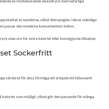
landa en revitaliserande läskedryck med naturliga
pskattat av kunderna, vilket återspeglas i deras ständiga
v som passar den moderna konsumentens behov.
yck utan oro för extra kalorier eller konstgjorda tillsatser.
et Sockerfritt
ge värderat för dess förmåga att erbjuda ett hälsosamt
få kalorier som möjligt, vilket gör den passande för många