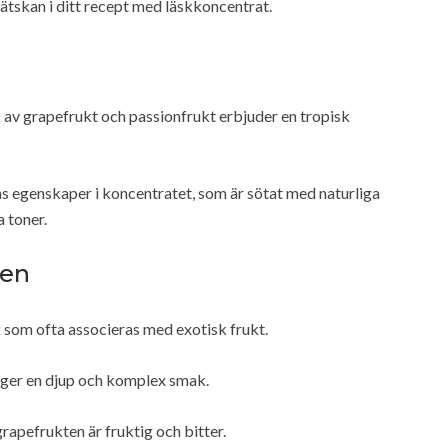
vätskan i ditt recept med läskkoncentrat.
v grapefrukt och passionfrukt erbjuder en tropisk
 egenskaper i koncentratet, som är sötat med naturliga
 toner.
ten
k
som ofta associeras med exotisk frukt.
t ger en djup och komplex smak.
rapefrukten är fruktig och bitter.