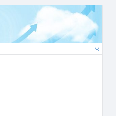
Search
for: