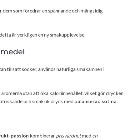
alar dem som föredrar en spännande och mångsidig
detta är verkligen en ny smakupplevelse.
gsmedel
an tillsatt socker, används naturliga smakämnen i
aromerna utan att öka kaloriinnehållet, vilket gör drycken
uppfriskande och smakrik dryck med
balanserad sötma
.
rukt-passion
kombinerar
prisvärdhet
med
en