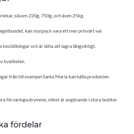
torlekar, såsom 220g, 750g, och även 25kg.
gelbundet, kan storpack vara ett mer prisvärt val.
eställningar och är lätta att lagra långsiktigt.
v kvaliteten.
ngar från till exempel Santa Maria kan hålla produkten
era förvaringsutrymme, vilket är avgörande i stora butiker
a fördelar