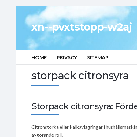
xn--pvxtstopp-w2aj
HOME
PRIVACY
SITEMAP
storpack citronsyra
Storpack citronsyra: För
Citronstorka eller kalkavlagringar i hushållsmaskin
avgörande roll.