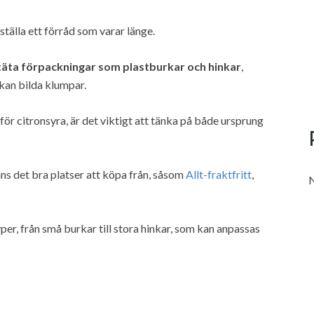
tälla ett förråd som varar länge.
täta förpackningar som plastburkar och hinkar
,
 kan bilda klumpar.
 för citronsyra, är det viktigt att tänka på både ursprung
s det bra platser att köpa från, såsom
Allt-fraktfritt
,
N
er, från små burkar till stora hinkar, som kan anpassas