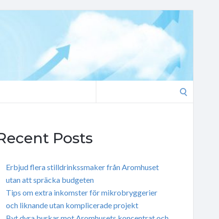
Search
for:
Recent Posts
Erbjud flera stilldrinkssmaker från Aromhuset
utan att spräcka budgeten
Tips om extra inkomster för mikrobryggerier
och liknande utan komplicerade projekt
Byt dyra burkar mot Aromhusets koncentrat och