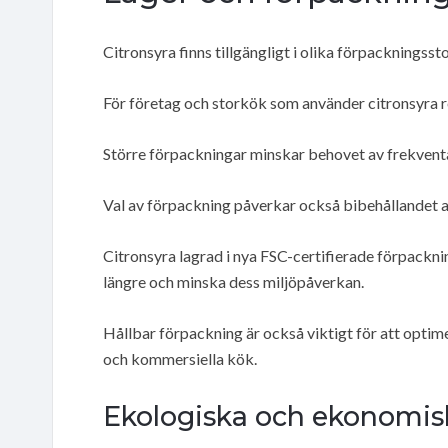
Citronsyra finns tillgängligt i olika förpackningss
För företag och storkök som använder citronsyra re
Större förpackningar minskar behovet av frekventa b
Val av förpackning påverkar också bibehållandet a
Citronsyra lagrad i nya FSC-certifierade förpackni
längre och minska dess miljöpåverkan.
Hållbar förpackning är också viktigt för att optim
och kommersiella kök.
Ekologiska och ekonomisk