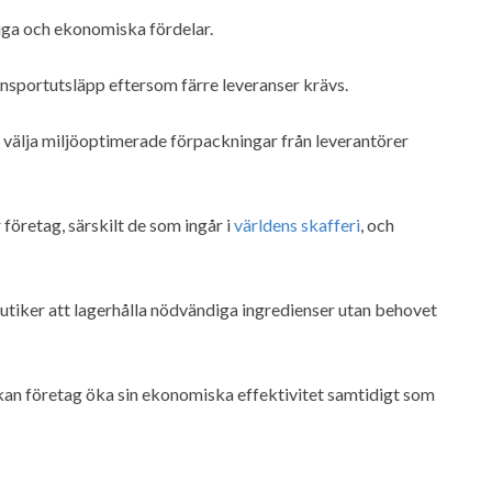
iga och ekonomiska fördelar.
nsportutsläpp eftersom färre leveranser krävs.
 välja miljöoptimerade förpackningar från leverantörer
företag, särskilt de som ingår i
världens skafferi
, och
butiker att lagerhålla nödvändiga ingredienser utan behovet
 kan företag öka sin ekonomiska effektivitet samtidigt som