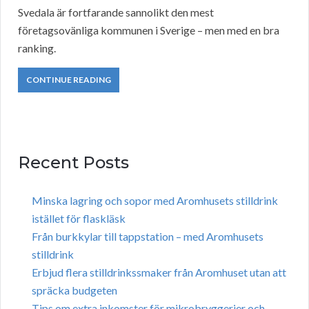
Svedala är fortfarande sannolikt den mest
företagsovänliga kommunen i Sverige – men med en bra
ranking.
CONTINUE READING
Recent Posts
Minska lagring och sopor med Aromhusets stilldrink
istället för flaskläsk
Från burkkylar till tappstation – med Aromhusets
stilldrink
Erbjud flera stilldrinkssmaker från Aromhuset utan att
spräcka budgeten
Tips om extra inkomster för mikrobryggerier och