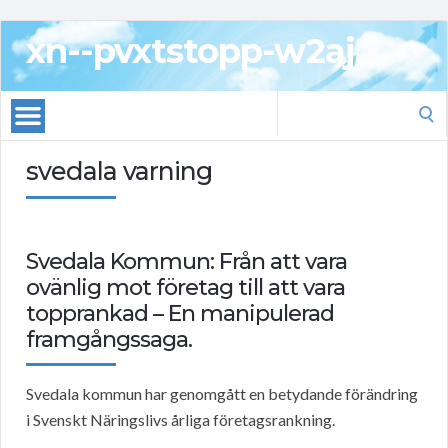
xn--pvxtstopp-w2aj
Search
for:
svedala varning
Svedala Kommun: Från att vara
ovänlig mot företag till att vara
topprankad – En manipulerad
framgångssaga.
Svedala kommun har genomgått en betydande förändring
i Svenskt Näringslivs årliga företagsrankning.