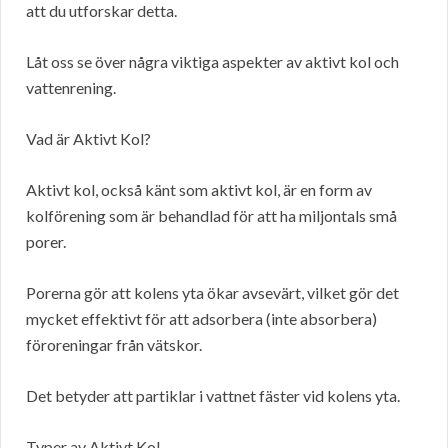
att du utforskar detta.
Låt oss se över några viktiga aspekter av aktivt kol och
vattenrening.
Vad är Aktivt Kol?
Aktivt kol, också känt som aktivt kol, är en form av
kolförening som är behandlad för att ha miljontals små
porer.
Porerna gör att kolens yta ökar avsevärt, vilket gör det
mycket effektivt för att adsorbera (inte absorbera)
föroreningar från vätskor.
Det betyder att partiklar i vattnet fäster vid kolens yta.
Typer av Aktivt Kol