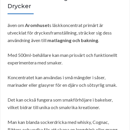
Drycker
även om
Aromhuset
s läskkoncentrat primärt är
utvecklat för dryckesframställning, sträcker sig dess
användning även till
matlagning och bakning
.
Med 500ml-behållare kan man prisvärt och funktionellt
experimentera med smaker.
Koncentratet kan användas i små mängder i såser,
marinader eller glasyrer för en djärv och sötsyrlig smak.
Det kan också fungera som smakförhöjare i bakelser,
vilket bidrar till unika och smakrika kreationer.
Man kan blanda sockerdricka med whisky, Cognac,
Bitters och vodka för att skapa en longdrink eller grogg.