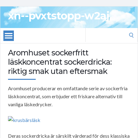
xn--pvxtstopp-w2aj
Search
for:
Aromhuset sockerfritt
läskkoncentrat sockerdricka:
riktig smak utan eftersmak
Aromhuset producerar en omfattande serie av sockerfria
läskkoncentrat, som erbjuder ett friskare alternativ till
vanliga läskedrycker.
Deras sockerdricka är särskilt värderad för dess klassiska