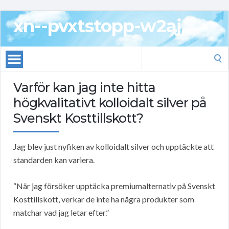
xn--pvxtstopp-w2aj
Search
for:
Varför kan jag inte hitta
högkvalitativt kolloidalt silver på
Svenskt Kosttillskott?
Jag blev just nyfiken av kolloidalt silver och upptäckte att
standarden kan variera.
“När jag försöker upptäcka premiumalternativ på Svenskt
Kosttillskott, verkar de inte ha några produkter som
matchar vad jag letar efter.”