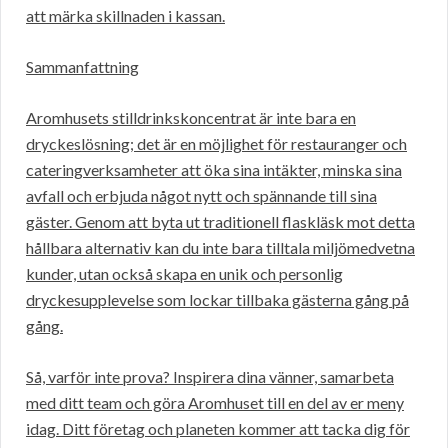
att märka skillnaden i kassan.
Sammanfattning
Aromhusets stilldrinkskoncentrat är inte bara en
dryckeslösning; det är en möjlighet för restauranger och
cateringverksamheter att öka sina intäkter, minska sina
avfall och erbjuda något nytt och spännande till sina
gäster. Genom att byta ut traditionell flaskläsk mot detta
hållbara alternativ kan du inte bara tilltala miljömedvetna
kunder, utan också skapa en unik och personlig
dryckesupplevelse som lockar tillbaka gästerna gång på
gång.
Så, varför inte prova? Inspirera dina vänner, samarbeta
med ditt team och göra Aromhuset till en del av er meny
idag. Ditt företag och planeten kommer att tacka dig för