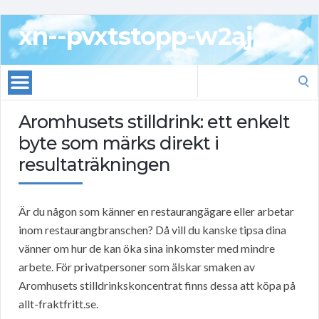
xn--pvxtstopp-w2aj
Search
for:
Aromhusets stilldrink: ett enkelt
byte som märks direkt i
resultaträkningen
Är du någon som känner en restaurangägare eller arbetar
inom restaurangbranschen? Då vill du kanske tipsa dina
vänner om hur de kan öka sina inkomster med mindre
arbete. För privatpersoner som älskar smaken av
Aromhusets stilldrinkskoncentrat finns dessa att köpa på
allt-fraktfritt.se.