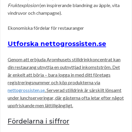
Fruktexplosion
(en inspirerande blandning av äpple, vita
vindruvor och champagne).
Ekonomiska fördelar för restauranger
Utforska nettogrossisten.se
Genom att erbjuda Aromhusets stilldrinkkoncentrat kan
din restaurang utnyttja en outnyttjad inkomstström. Det
är enkelt att börja – bara logga in med ditt företags
registreringsnummer och köp produkterna via
nettogrossisten.se
. Serverad stilldrink är särskilt lönsamt
under lunchserveringar, där gästerna ofta letar efter något
uppfriskande men lättillgängligt.
Fördelarna i siffror