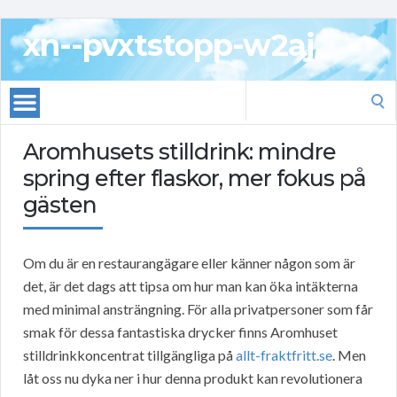
xn--pvxtstopp-w2aj
Search
for:
Aromhusets stilldrink: mindre
spring efter flaskor, mer fokus på
gästen
Om du är en restaurangägare eller känner någon som är
det, är det dags att tipsa om hur man kan öka intäkterna
med minimal ansträngning. För alla privatpersoner som får
smak för dessa fantastiska drycker finns Aromhuset
stilldrinkkoncentrat tillgängliga på
allt-fraktfritt.se
. Men
låt oss nu dyka ner i hur denna produkt kan revolutionera