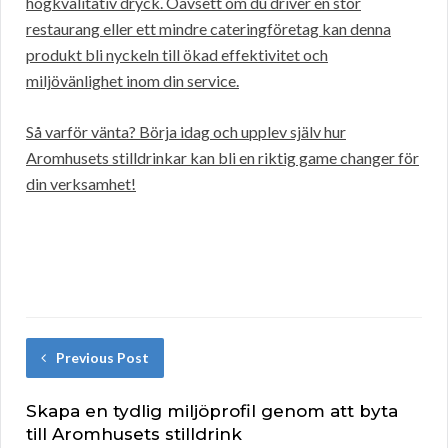
högkvalitativ dryck. Oavsett om du driver en stor
restaurang eller ett mindre cateringföretag kan denna
produkt bli nyckeln till ökad effektivitet och
miljövänlighet inom din service.
Så varför vänta? Börja idag och upplev själv hur
Aromhusets stilldrinkar kan bli en riktig game changer för
din verksamhet!
Previous Post
Skapa en tydlig miljöprofil genom att byta
till Aromhusets stilldrink