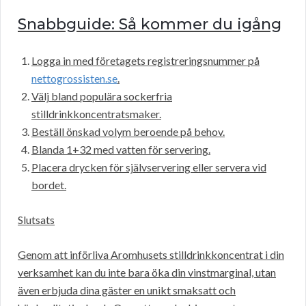
Snabbguide: Så kommer du igång
Logga in med företagets registreringsnummer på
nettogrossisten.se
.
Välj bland populära sockerfria
stilldrinkkoncentratsmaker.
Beställ önskad volym beroende på behov.
Blanda 1+32 med vatten för servering.
Placera drycken för självservering eller servera vid
bordet.
Slutsats
Genom att införliva Aromhusets stilldrinkkoncentrat i din
verksamhet kan du inte bara öka din vinstmarginal, utan
även erbjuda dina gäster en unikt smaksatt och