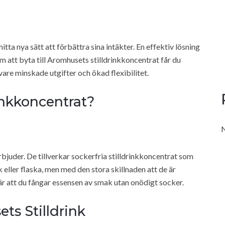
itta nya sätt att förbättra sina intäkter. En effektiv lösning
m att byta till Aromhusets stilldrinkkoncentrat får du
are minskade utgifter och ökad flexibilitet.
inkkoncentrat?
N
erbjuder. De tillverkar sockerfria stilldrinkkoncentrat som
eller flaska, men med den stora skillnaden att de är
r att du fångar essensen av smak utan onödigt socker.
s Stilldrink