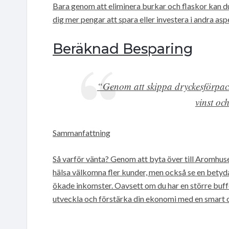
Bara genom att eliminera burkar och flaskor kan d
dig mer pengar att spara eller investera i andra a
Beräknad Besparing
“Genom att skippa dryckesförpack
vinst oc
Sammanfattning
Så varför vänta? Genom att byta över till Aromhuset
hälsa välkomna fler kunder, men också se en betyd
ökade inkomster. Oavsett om du har en större buffet,
utveckla och förstärka din ekonomi med en smart o