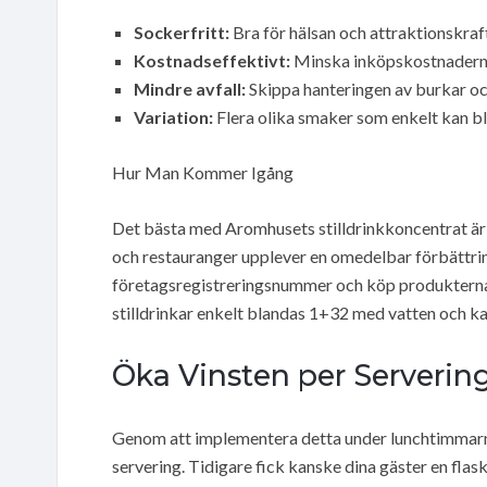
Sockerfritt:
Bra för hälsan och attraktionskraf
Kostnadseffektivt:
Minska inköpskostnadern
Mindre avfall:
Skippa hanteringen av burkar och
Variation:
Flera olika smaker som enkelt kan b
Hur Man Kommer Igång
Det bästa med Aromhusets stilldrinkkoncentrat är
och restauranger upplever en omedelbar förbättring
företagsregistreringsnummer och köp produkterna v
stilldrinkar enkelt blandas 1+32 med vatten och ka
Öka Vinsten per Serverin
Genom att implementera detta under lunchtimmarna 
servering. Tidigare fick kanske dina gäster en flas