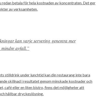
u redan betala för hela kostnaden av koncentraten. Det ger
spekter av verksamheten.
ningar kan varje servering generera mer
h mindre avfall.”
s stilldrink under lunchtid kan din restaurang inte bara
ande skillnad i resultatet genom minskade kostnader och
 café eller en liten bistro, finns det möjligheter att
ch hållbar dryckeslösning.