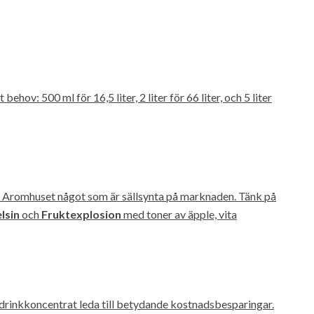
behov: 500 ml för 16,5 liter, 2 liter för 66 liter, och 5 liter
r Aromhuset något som är sällsynta på marknaden. Tänk på
lsin
och
Fruktexplosion
med toner av äpple, vita
ldrinkkoncentrat leda till betydande kostnadsbesparingar.