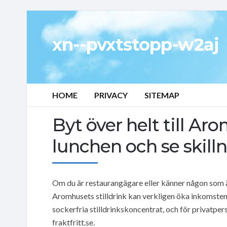
xn--pvxtstopp-w2aj
HOME
PRIVACY
SITEMAP
Byt över helt till Ar
lunchen och se skilln
Om du är restaurangägare eller känner någon som är, 
Aromhusets stilldrink kan verkligen öka inkomste
sockerfria stilldrinkskoncentrat, och för privatpers
fraktfritt.se.