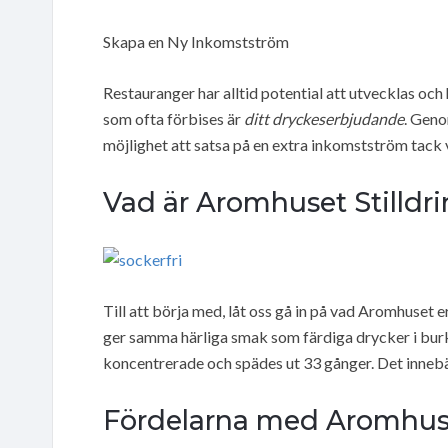
Skapa en Ny Inkomstström
Restauranger har alltid potential att utvecklas och h
som ofta förbises är
ditt dryckeserbjudande
. Geno
möjlighet att satsa på en extra inkomstström tack v
Vad är Aromhuset Stilldr
Till att börja med, låt oss gå in på vad Aromhuset 
ger samma härliga smak som färdiga drycker i burk 
koncentrerade och spädes ut 33 gånger. Det innebä
Fördelarna med Aromhuset