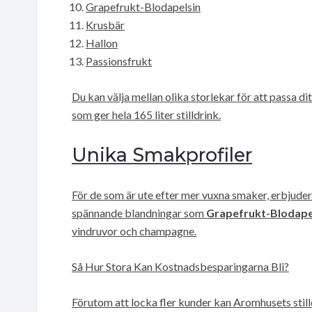
Grapefrukt-Blodapelsin
Krusbär
Hallon
Passionsfrukt
Du kan välja mellan olika storlekar för att passa ditt 
som ger hela 165 liter stilldrink.
Unika Smakprofiler
För de som är ute efter mer vuxna smaker, erbjude
spännande blandningar som
Grapefrukt-Blodape
vindruvor och champagne.
Så Hur Stora Kan Kostnadsbesparingarna Bli?
Förutom att locka fler kunder kan Aromhusets stil