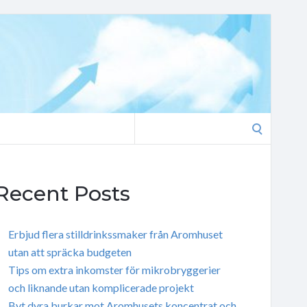
Search
for:
Recent Posts
Erbjud flera stilldrinkssmaker från Aromhuset
utan att spräcka budgeten
Tips om extra inkomster för mikrobryggerier
och liknande utan komplicerade projekt
Byt dyra burkar mot Aromhusets koncentrat och