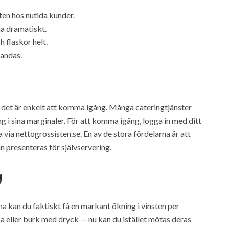
ten hos nutida kunder.
a dramatiskt.
 flaskor helt.
landas.
 det är enkelt att komma igång. Många cateringtjänster
 i sina marginaler. För att komma igång, logga in med ditt
ia nettogrossisten.se. En av de stora fördelarna är att
n presenteras för självservering.
g
kan du faktiskt få en markant ökning i vinsten per
ka eller burk med dryck — nu kan du istället mötas deras