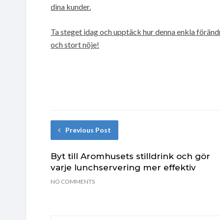
dina kunder.
Ta steget idag och upptäck hur denna enkla föränd
och stort nöje!
Previous Post
Byt till Aromhusets stilldrink och gör
varje lunchservering mer effektiv
NO COMMENTS