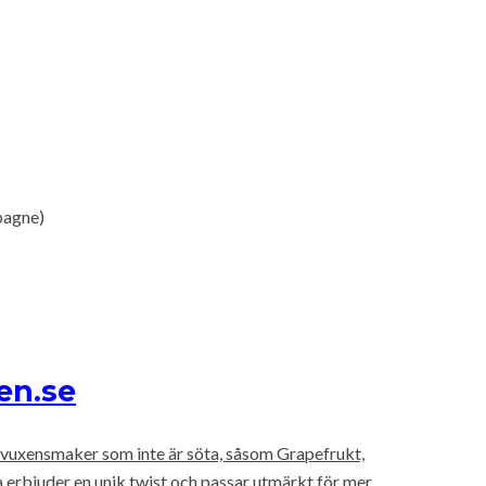
pagne)
en.se
 vuxensmaker som inte är söta, såsom Grapefrukt,
erbjuder en unik twist och passar utmärkt för mer