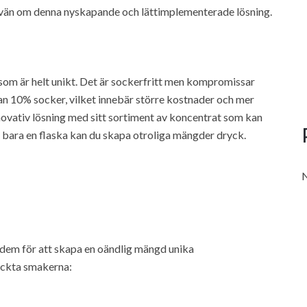
 vän om denna nyskapande och lättimplementerade lösning.
som är helt unikt. Det är sockerfritt men kompromissar
tan 10% socker, vilket innebär större kostnader och mer
novativ lösning med sitt sortiment av koncentrat som kan
d bara en flaska kan du skapa otroliga mängder dryck.
N
 dem för att skapa en oändlig mängd unika
yckta smakerna: