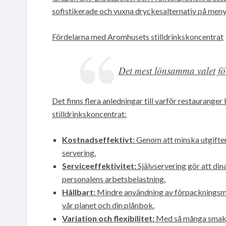
sofistikerade och vuxna dryckesalternativ på meny
Fördelarna med Aromhusets stilldrinkskoncentrat
Det mest lönsamma valet fö
Det finns flera anledningar till varför restaurang
stilldrinkskoncentrat:
Kostnadseffektivt:
Genom att minska utgifter
servering.
Serviceeffektivitet:
Självservering gör att dina
personalens arbetsbelastning.
Hållbart:
Mindre användning av förpackningsmat
vår planet och din plånbok.
Variation och flexibilitet:
Med så många smakalt