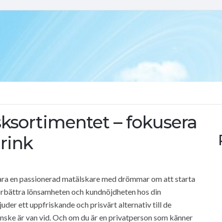
äsksortimentet – fokusera
rink
 bara en passionerad matälskare med drömmar om att starta
 förbättra lönsamheten och kundnöjdheten hos din
der ett uppfriskande och prisvärt alternativ till de
nske är van vid. Och om du är en privatperson som känner