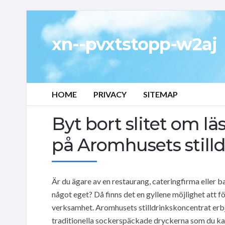
xn--pvxtstopp-w2aj
HOME
PRIVACY
SITEMAP
Byt bort slitet om l
på Aromhusets stilld
Är du ägare av en restaurang, cateringfirma eller
något eget? Då finns det en gyllene möjlighet att
verksamhet. Aromhusets stilldrinkskoncentrat erbju
traditionella sockerspäckade dryckerna som du ka