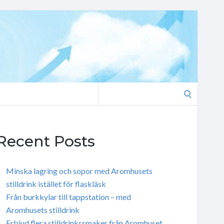
Search
for:
Recent Posts
Minska lagring och sopor med Aromhusets
stilldrink istället för flaskläsk
Från burkkylar till tappstation – med
Aromhusets stilldrink
Erbjud flera stilldrinkssmaker från Aromhuset