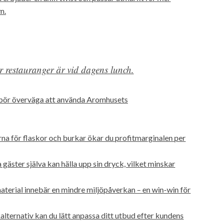
n.
r restauranger är vid dagens lunch.
er bör överväga att använda Aromhusets
na för flaskor och burkar ökar du profitmarginalen per
 gäster själva kan hälla upp sin dryck, vilket minskar
erial innebär en mindre miljöpåverkan – en win-win för
ernativ kan du lätt anpassa ditt utbud efter kundens