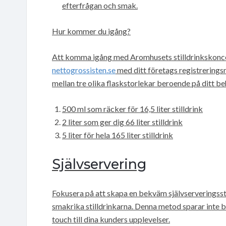
efterfrågan och smak.
Hur kommer du igång?
Att komma igång med Aromhusets stilldrinkskoncen
nettogrossisten.se
med ditt företags registrerings
mellan tre olika flaskstorlekar beroende på ditt be
500 ml som räcker för 16,5 liter stilldrink
2 liter som ger dig 66 liter stilldrink
5 liter för hela 165 liter stilldrink
Självservering
Fokusera på att skapa en bekväm självserveringssta
smakrika stilldrinkarna. Denna metod sparar inte 
touch till dina kunders upplevelser.