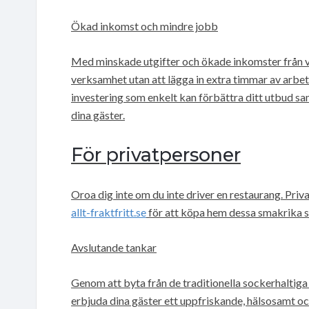
Ökad inkomst och mindre jobb
Med minskade utgifter och ökade inkomster från v
verksamhet utan att lägga in extra timmar av arbet
investering som enkelt kan förbättra ditt utbud sa
dina gäster.
För privatpersoner
Oroa dig inte om du inte driver en restaurang. Pri
allt-fraktfritt.se
för att köpa hem dessa smakrika st
Avslutande tankar
Genom att byta från de traditionella sockerhaltiga
erbjuda dina gäster ett uppfriskande, hälsosamt o