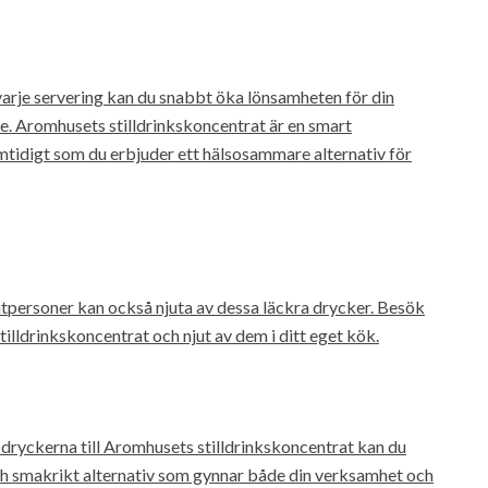
arje servering kan du snabbt öka lönsamheten för din
e. Aromhusets stilldrinkskoncentrat är en smart
mtidigt som du erbjuder ett hälsosammare alternativ för
vatpersoner kan också njuta av dessa läckra drycker. Besök
illdrinkskoncentrat och njut av dem i ditt eget kök.
 dryckerna till Aromhusets stilldrinkskoncentrat kan du
ch smakrikt alternativ som gynnar både din verksamhet och