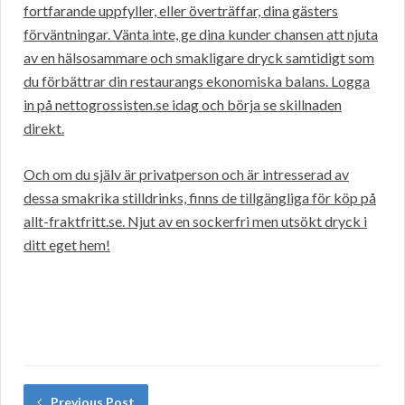
fortfarande uppfyller, eller överträffar, dina gästers
förväntningar. Vänta inte, ge dina kunder chansen att njuta
av en hälsosammare och smakligare dryck samtidigt som
du förbättrar din restaurangs ekonomiska balans. Logga
in på nettogrossisten.se idag och börja se skillnaden
direkt.
Och om du själv är privatperson och är intresserad av
dessa smakrika stilldrinks, finns de tillgängliga för köp på
allt-fraktfritt.se. Njut av en sockerfri men utsökt dryck i
ditt eget hem!
Previous Post