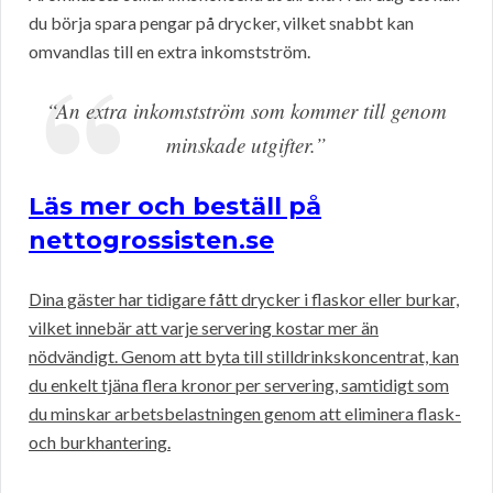
du börja spara pengar på drycker, vilket snabbt kan
omvandlas till en extra inkomstström.
“An extra inkomstström som kommer till genom
minskade utgifter.”
Läs mer och beställ på
nettogrossisten.se
Dina gäster har tidigare fått drycker i flaskor eller burkar,
vilket innebär att varje servering kostar mer än
nödvändigt. Genom att byta till stilldrinkskoncentrat, kan
du enkelt tjäna flera kronor per servering, samtidigt som
du minskar arbetsbelastningen genom att eliminera flask-
och burkhantering.