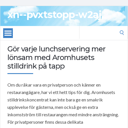
xn--pvxtstopp-w2aj
Search
for:
Gör varje lunchservering mer
lönsam med Aromhusets
stilldrink på tapp
Om du råkar vara en privatperson och känner en
restaurangägare, har vi ett hett tips för dig. Aromhusets
stilldrinkskoncentrat kan inte bara ge en smakrik
upplevelse för gästerna, men också ge en extra
inkomstström till restaurangen med mindre ansträngning.
För privatpersoner finns dessa delikata