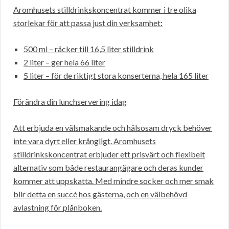
Aromhusets stilldrinkskoncentrat kommer i tre olika
storlekar för att passa just din verksamhet:
500 ml – räcker till 16,5 liter stilldrink
2 liter – ger hela 66 liter
5 liter – för de riktigt stora konserterna, hela 165 liter
Förändra din lunchservering idag
Att erbjuda en välsmakande och hälsosam dryck behöver
inte vara dyrt eller krångligt. Aromhusets
stilldrinkskoncentrat erbjuder ett prisvärt och flexibelt
alternativ som både restaurangägare och deras kunder
kommer att uppskatta. Med mindre socker och mer smak
blir detta en succé hos gästerna, och en välbehövd
avlastning för plånboken.