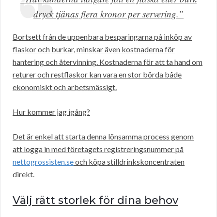
dryck tjänas flera kronor per servering.”
Bortsett från de uppenbara besparingarna på inköp av
flaskor och burkar, minskar även kostnaderna för
hantering och återvinning. Kostnaderna för att ta hand om
returer och restflaskor kan vara en stor börda både
ekonomiskt och arbetsmässigt.
Hur kommer jag igång?
Det är enkel att starta denna lönsamma process genom
att logga in med företagets registreringsnummer på
nettogrossisten.se
och köpa stilldrinkskoncentraten
direkt.
Välj rätt storlek för dina behov