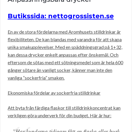
Butikssida: nettogrossisten.se
En av de stora fördelarna med Aromhusets stilldrinkar är
flexibiliteten. De kan blandas med varandra för att skapa
unika smakupplevelser. Med en späddningsgrad på 1+32,
kan dessa drycker enkelt anpassas efter önskemål. Och
eftersom de sötas med ett sötningsmedel som är hela 600
gånger sötare än vanligt socker, känner man inte den
vanliga “sockerfria” smaken.
Ekonomiska fördelar av sockerfria stilldrinkar
Att byta från färdiga flaskor till stilldrinkkoncentrat kan
verkligen göra underverk för din budget. Här är hur:
”Har kunderna tidigare fått en flaska eller burk