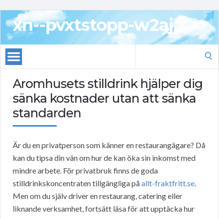
xn--pvxtstopp-w2aj
Search
for:
Aromhusets stilldrink hjälper dig
sänka kostnader utan att sänka
standarden
Är du en privatperson som känner en restaurangägare? Då
kan du tipsa din vän om hur de kan öka sin inkomst med
mindre arbete. För privatbruk finns de goda
stilldrinkskoncentraten tillgängliga på
allt-fraktfritt.se
.
Men om du själv driver en restaurang, catering eller
liknande verksamhet, fortsätt läsa för att upptäcka hur