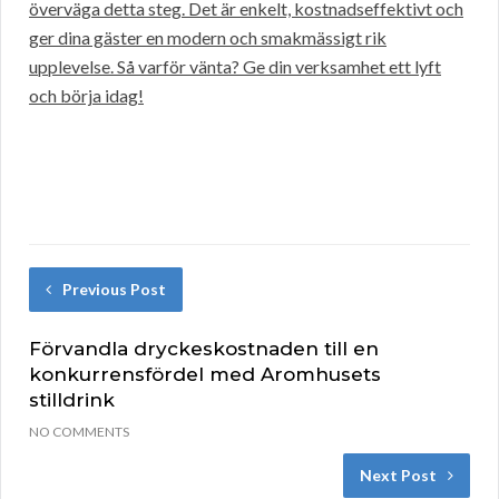
överväga detta steg. Det är enkelt, kostnadseffektivt och
ger dina gäster en modern och smakmässigt rik
upplevelse. Så varför vänta? Ge din verksamhet ett lyft
och börja idag!
Previous Post
Förvandla dryckeskostnaden till en
konkurrensfördel med Aromhusets
stilldrink
NO COMMENTS
Next Post