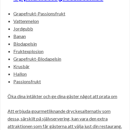
Grapefrukt-Passionsfrukt
Vattenmelon
Jordgubb
Banan
Blodapelsin
Fruktexplosion
Grapefrukt-Blodapelsin
Krusbär
Hallon
Passionsfrukt
Öka dina intäkter och ge dina gäster något att prata om
Att erbjuda gourmetliknande dryckesalternativ som
dessa, särskilt på självservering, kan vara den extra
attraktionen som får gästerna att välja just din restaurang.