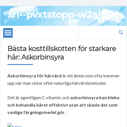
xn--pvxtstopp-w2aj
Search
for:
Bästa kosttillskotten för starkare
hår: Askorbinsyra
Askorbinsyra för hårvård
är ett ämne som ofta kommer
upp när man söker efter naturliga hårvårdsmetoder.
Det är egentligen C-vitamin, och
askorbinsyra kan bleka
och behandla håret effektivt utan att skada det som
vanliga färgningsmedel gör
.