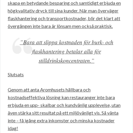
skapa en betydande besparing och samtidigt erbjuda en
högkvalitativ dryck till sina kunder. När man överväger
flaskhantering och transportkostnader, blir det klart att
övergången inte bara är lönsam men också praktisk.
”Bara att slippa kostnaden för burk- och
flaskhantering betalar alla för
stilldrinkskoncentraten.”
Slutsats
Genom att anta Aromhusets hållbara och
kostnadseffektiva lösning kan restauranger inte bara
erbjuda en upp- skalbar och kundvänlig upplevelse, utan
även stärka sitt resultat på ett miljövänligt vis. Så vänta
inte – få igång extra inkomster och minska kostnader
idag!