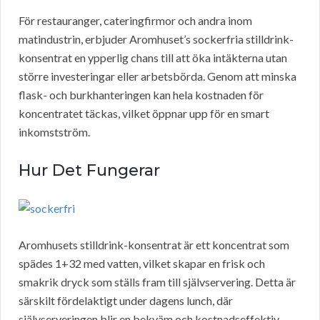
För restauranger, cateringfirmor och andra inom
matindustrin, erbjuder Aromhuset’s sockerfria stilldrink-
konsentrat en ypperlig chans till att öka intäkterna utan
större investeringar eller arbetsbörda. Genom att minska
flask- och burkhanteringen kan hela kostnaden för
koncentratet täckas, vilket öppnar upp för en smart
inkomstström.
Hur Det Fungerar
Aromhusets stilldrink-konsentrat är ett koncentrat som
spädes 1+32 med vatten, vilket skapar en frisk och
smakrik dryck som ställs fram till självservering. Detta är
särskilt fördelaktigt under dagens lunch, där
självserveringen blir en bekväm och kostnadseffektiv