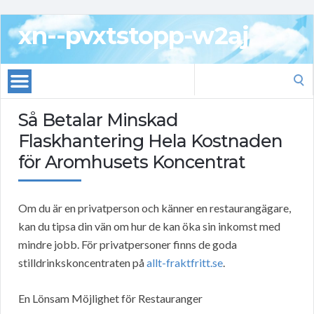
xn--pvxtstopp-w2aj
Search
for:
Så Betalar Minskad
Flaskhantering Hela Kostnaden
för Aromhusets Koncentrat
Om du är en privatperson och känner en restaurangägare,
kan du tipsa din vän om hur de kan öka sin inkomst med
mindre jobb. För privatpersoner finns de goda
stilldrinkskoncentraten på
allt-fraktfritt.se
.
En Lönsam Möjlighet för Restauranger