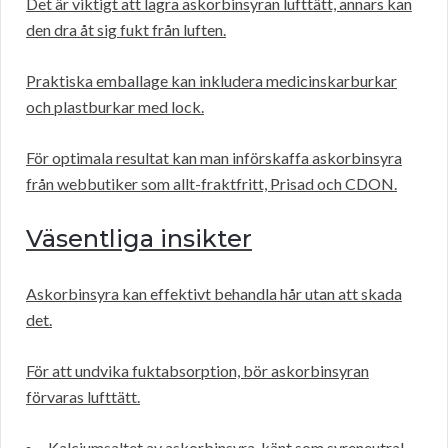
Det är viktigt att lagra askorbinsyran lufttätt, annars kan
den dra åt sig fukt från luften.
Praktiska emballage kan inkludera medicinskarburkar
och plastburkar med lock.
För optimala resultat kan man införskaffa askorbinsyra
från webbutiker som allt-fraktfritt, Prisad och CDON.
Väsentliga insikter
Askorbinsyra kan effektivt behandla hår utan att skada
det.
För att undvika fuktabsorption, bör askorbinsyran
förvaras lufttätt.
Kalciumsaltet av askorbinsyra, känt som syreneutral