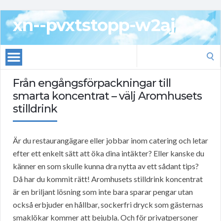
xn--pvxtstopp-w2aj
Search
for:
Från engångsförpackningar till
smarta koncentrat – välj Aromhusets
stilldrink
Är du restaurangägare eller jobbar inom catering och letar
efter ett enkelt sätt att öka dina intäkter? Eller kanske du
känner en som skulle kunna dra nytta av ett sådant tips?
Då har du kommit rätt! Aromhusets stilldrink koncentrat
är en briljant lösning som inte bara sparar pengar utan
också erbjuder en hållbar, sockerfri dryck som gästernas
smaklökar kommer att bejubla. Och för privatpersoner