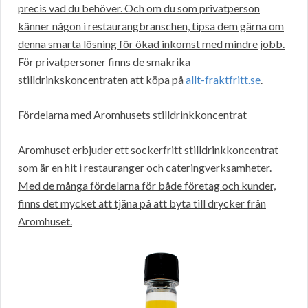
precis vad du behöver. Och om du som privatperson
känner någon i restaurangbranschen, tipsa dem gärna om
denna smarta lösning för ökad inkomst med mindre jobb.
För privatpersoner finns de smakrika
stilldrinkskoncentraten att köpa på
allt-fraktfritt.se
.
Fördelarna med Aromhusets stilldrinkkoncentrat
Aromhuset erbjuder ett sockerfritt stilldrinkkoncentrat
som är en hit i restauranger och cateringverksamheter.
Med de många fördelarna för både företag och kunder,
finns det mycket att tjäna på att byta till drycker från
Aromhuset.