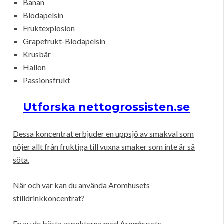
Banan
Blodapelsin
Fruktexplosion
Grapefrukt-Blodapelsin
Krusbär
Hallon
Passionsfrukt
Utforska nettogrossisten.se
Dessa koncentrat erbjuder en uppsjö av smakval som
nöjer allt från fruktiga till vuxna smaker som inte är så
söta.
När och var kan du använda Aromhusets
stilldrinkkoncentrat?
En av de bästa aspekterna med Aromhusets