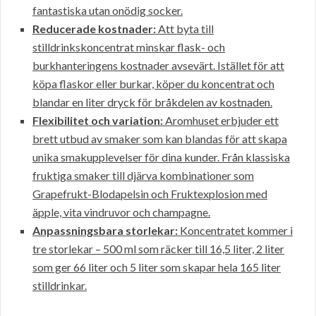
fantastiska utan onödig socker.
Reducerade kostnader:
Att byta till
stilldrinkskoncentrat minskar flask- och
burkhanteringens kostnader avsevärt. Istället för att
köpa flaskor eller burkar, köper du koncentrat och
blandar en liter dryck för bråkdelen av kostnaden.
Flexibilitet och variation:
Aromhuset erbjuder ett
brett utbud av smaker som kan blandas för att skapa
unika smakupplevelser för dina kunder. Från klassiska
fruktiga smaker till djärva kombinationer som
Grapefrukt-Blodapelsin och Fruktexplosion med
äpple, vita vindruvor och champagne.
Anpassningsbara storlekar:
Koncentratet kommer i
tre storlekar – 500 ml som räcker till 16,5 liter, 2 liter
som ger 66 liter och 5 liter som skapar hela 165 liter
stilldrinkar.