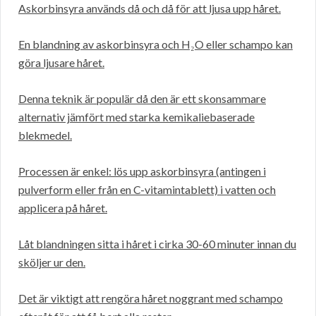
Askorbinsyra används då och då för att ljusa upp håret.
En blandning av askorbinsyra och H₂O eller schampo kan
göra ljusare håret.
Denna teknik är populär då den är ett skonsammare
alternativ jämfört med starka kemikaliebaserade
blekmedel.
Processen är enkel: lös upp askorbinsyra (antingen i
pulverform eller från en C-vitamintablett) i vatten och
applicera på håret.
Låt blandningen sitta i håret i cirka 30-60 minuter innan du
sköljer ur den.
Det är viktigt att rengöra håret noggrant med schampo