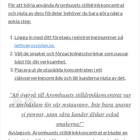
För att börja använda Aromhusets stilldrinkkoncentrat
och njuta av dess fördelar behöver du bara göra några
enkla steg:
Logga in med ditt företags registreringsnummer på
nettogrossisten.se
.
Välj de smaker och förpackningsstorlekar som passar
bäst för din verksamhet.
Placera ut de utspädda koncentraten i ett
självserveringsområde och låt kunderna njuta av det.
“Att övergå till Aromhusets stilldrinkkoncentrat var
en spelväxlare för vår restaurang. Inte bara sparar
vi pengar, utan våra kunder älskar också
smakerna!”
Avslagsvis, Aromhusets stilldrinkkoncentrat erbjuder en