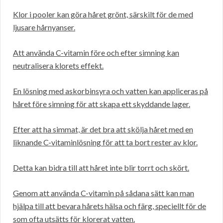
Klor i pooler kan göra håret grönt, särskilt för de med
ljusare hårnyanser.
Att använda C-vitamin före och efter simning kan
neutralisera klorets effekt.
En lösning med askorbinsyra och vatten kan appliceras på
håret före simning för att skapa ett skyddande lager.
Efter att ha simmat, är det bra att skölja håret med en
liknande C-vitaminlösning för att ta bort rester av klor.
Detta kan bidra till att håret inte blir torrt och skört.
Genom att använda C-vitamin på sådana sätt kan man
hjälpa till att bevara hårets hälsa och färg, speciellt för de
som ofta utsätts för klorerat vatten.