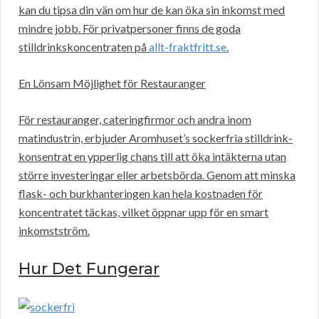
kan du tipsa din vän om hur de kan öka sin inkomst med
mindre jobb. För privatpersoner finns de goda
stilldrinkskoncentraten på
allt-fraktfritt.se
.
En Lönsam Möjlighet för Restauranger
För restauranger, cateringfirmor och andra inom
matindustrin, erbjuder Aromhuset’s sockerfria stilldrink-
konsentrat en ypperlig chans till att öka intäkterna utan
större investeringar eller arbetsbörda. Genom att minska
flask- och burkhanteringen kan hela kostnaden för
koncentratet täckas, vilket öppnar upp för en smart
inkomstström.
Hur Det Fungerar