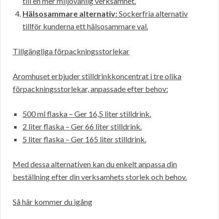
till en mer miljövänlig verksamhet.
Hälsosammare alternativ:
Sockerfria alternativ
tillför kunderna ett hälsosammare val.
Tillgängliga förpackningsstorlekar
Aromhuset erbjuder stilldrinkkoncentrat i tre olika
förpackningsstorlekar, anpassade efter behov:
500 ml flaska – Ger 16,5 liter stilldrink.
2 liter flaska – Ger 66 liter stilldrink.
5 liter flaska – Ger 165 liter stilldrink.
Med dessa alternativen kan du enkelt anpassa din
beställning efter din verksamhets storlek och behov.
Så här kommer du igång