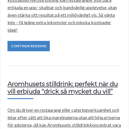
erbjuda en upp- skalbar och kundvänlig upplevelse, utan
även stärka sitt resultat på ett miljövänligt vis. Så vänta
inte – få igång extra inkomster och minska kostnader
idag!
CONTINUE READING
Aromhusets stilldrink: perfekt när du
vill erbjuda “drick så mycket du vill”
Om du driver en restaurang eller cateringverksamhet och
letar efter sätt att öka marginalerna utan att höja priserna
för gästerna, då kan Aromhusets stilldrinkkoncentrat vara