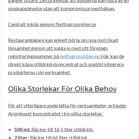
gånger sötare. Detta innebär att kunderna kan njuta av en
smakupplevelse utan att kompromissa med hälsan.
Centralt Inköp genom Nettogrossisten.se
Restaurangägare kan enkelt börja sin resa mot ökad
lönsamhet genom att logga in med sitt företags
registreringsnummer på
nettogrossisten.se
. Här kan de
direkt köpa stilldrinkskoncentrat och snabbt integrera
produkterna i sin verksamhet.
Olika Storlekar För Olika Behov
För att ytterligare underlätta för verksamheter, erbjuder
Aromhuset koncentratet i tre olika storlekar:
500 ml:
Räcker till 16,5 liter stilldrink.
2 liter:
Räcker till 66 liter stilldrink.