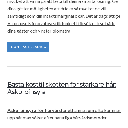
mycket att vinna på att byta till denna smarta lösning. Ge
dina gäster möjligheten att dricka så mycket de vill,
samtidigt som din intäktsmarginal ökar. Det är dags att ge
Aromhusets innovativa stilldrink ett försök och se både
dina gäster och vinster blomstra!
CONTINUE READING
Bästa kosttillskotten för starkare hår:
Askorbinsyra
Askorbinsyra för hårvård
är ett ämne som ofta kommer
upp när man söker efter naturliga hårvårdsmetoder.