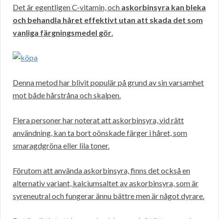
Det är egentligen C-vitamin, och
askorbinsyra kan bleka
och behandla håret effektivt utan att skada det som
vanliga färgningsmedel gör
.
Denna metod har blivit populär på grund av sin varsamhet
mot både hårstråna och skalpen.
Flera personer har noterat att askorbinsyra, vid rätt
användning, kan ta bort oönskade färger i håret, som
smaragdgröna eller lila toner.
Förutom att använda askorbinsyra, finns det också en
alternativ variant, kalciumsaltet av askorbinsyra, som är
syreneutral och fungerar ännu bättre men är något dyrare.