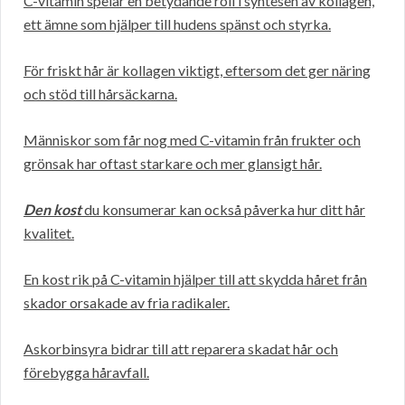
C-vitamin spelar en betydande roll i syntesen av kollagen,
ett ämne som hjälper till hudens spänst och styrka.
För friskt hår är kollagen viktigt, eftersom det ger näring
och stöd till hårsäckarna.
Människor som får nog med C-vitamin från frukter och
grönsak har oftast starkare och mer glansigt hår.
Den kost
du konsumerar kan också påverka hur ditt hår
kvalitet.
En kost rik på C-vitamin hjälper till att skydda håret från
skador orsakade av fria radikaler.
Askorbinsyra bidrar till att reparera skadat hår och
förebygga håravfall.