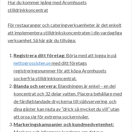
Hur du kommer igång med Aromhusets
stilldrinkkoncentrat
För restauranger och cateringverksamheter är det enkelt
att implementera stilldrinkskoncentraten i din vardagliga
verksamhet. Så här går du tillväga:
Registrera ditt företag:
Börja med att logga in på
nettogrossisten.se
med ditt företags
registreringsnummer för att köpa Aromhusets
sockerfria stilldrinkkoncentrat.
Blanda och servera:
Blandningen är enkel – en del
koncentrat och 32 delar vatten. Placera behållare med
de färdigblandade dryckerna till självservering, och
dina gäster kan njuta av “drick så mycket du vill” utan
att oroa sig för extrema sockernivåer.
Markeringskampanjer och kundmedvetenhet:
Markera och informera kunderna om det nya,