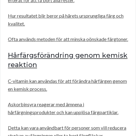
efteråt för att få bort alla rester.
Hur resultatet blir beror på hårets ursprungliga färg och
kvalitet.
Ofta används metoden för att minska oönskade färgtoner.
Hårfärgsförändring genom kemisk
reaktion
C-vitamin kan användas för att förändra hårfärgen genom
en kemisk process.
Askorbinsyra reagerar med ämnena i
hårfärgningsprodukter och kan upplösa färgpartiklar.
Detta kan vara användbart för personer som vill reducera
styrkan av färgningen eller ta bort färgfläckar.