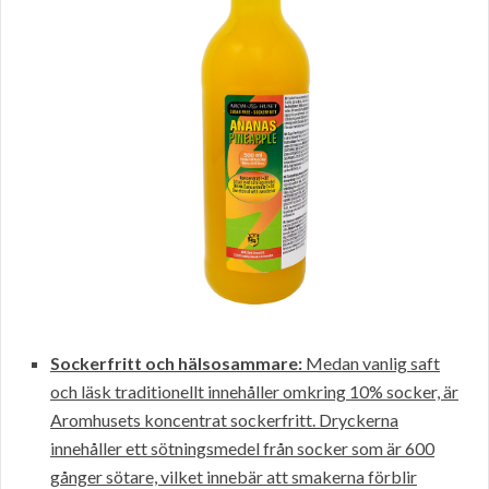
Sockerfritt och hälsosammare:
Medan vanlig saft
och läsk traditionellt innehåller omkring 10% socker, är
Aromhusets koncentrat sockerfritt. Dryckerna
innehåller ett sötningsmedel från socker som är 600
gånger sötare, vilket innebär att smakerna förblir