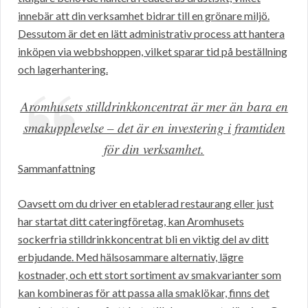
innebär att din verksamhet bidrar till en grönare miljö.
Dessutom är det en lätt administrativ process att hantera
inköpen via webbshoppen, vilket sparar tid på beställning
och lagerhantering.
Aromhusets stilldrinkkoncentrat är mer än bara en
smakupplevelse – det är en investering i framtiden
för din verksamhet.
Sammanfattning
Oavsett om du driver en etablerad restaurang eller just
har startat ditt cateringföretag, kan Aromhusets
sockerfria stilldrinkkoncentrat bli en viktig del av ditt
erbjudande. Med hälsosammare alternativ, lägre
kostnader, och ett stort sortiment av smakvarianter som
kan kombineras för att passa alla smaklökar, finns det