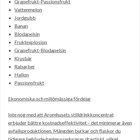
Grapefrukt-Passionsfrukt
Vattenmelon
Jordgubb
Banan
Blodapelsin
Fruktexplosion
Grapefrukt-Blodapelsin
Krusbär
Rabarber
Hallon
Passionsfrukt
Ekonomiska och miljömässiga fördelar
Inte nog med att Aromhusets stilldrinkkoncentrat
erbjuder bättre kostnadseffektivitet – det minimerar även
avfallsproduktionen. Mängden burkar och flaskor du
tidigare behövde hantera reduceras drastiskt, vilket