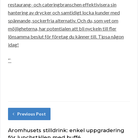
restaurang- och cateringbranschen effektivisera sin
hantering av drycker och samtidigt locka kunder med
spännande, sockerfria alternativ. Och du, som vet om
möjligheterna, har potentialen att bli nyckeln till fler
lönsamma beslut för företag du känner till. Tipsa någon
idag!
“`
Previous Post
Aromhusets stilldrink: enkel uppgradering
för lunchställen med buffé