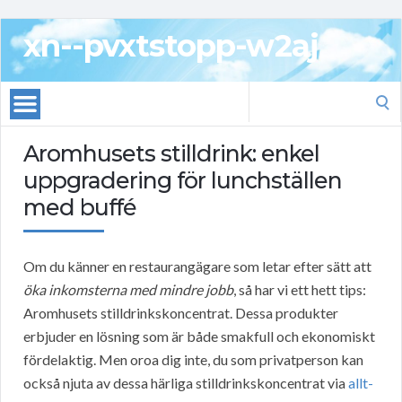
xn--pvxtstopp-w2aj
Search
for:
Aromhusets stilldrink: enkel
uppgradering för lunchställen
med buffé
Om du känner en restaurangägare som letar efter sätt att
öka inkomsterna med mindre jobb
, så har vi ett hett tips:
Aromhusets stilldrinkskoncentrat. Dessa produkter
erbjuder en lösning som är både smakfull och ekonomiskt
fördelaktig. Men oroa dig inte, du som privatperson kan
också njuta av dessa härliga stilldrinkskoncentrat via
allt-