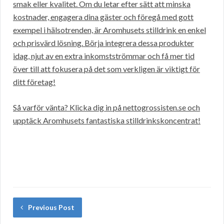
smak eller kvalitet. Om du letar efter sätt att minska
kostnader, engagera dina gäster och föregå med gott
exempel i hälsotrenden, är Aromhusets stilldrink en enkel
och prisvärd lösning. Börja integrera dessa produkter
idag, njut av en extra inkomstströmmar och få mer tid
över till att fokusera på det som verkligen är viktigt för
ditt företag!
Så varför vänta? Klicka dig in på nettogrossisten.se och
upptäck Aromhusets fantastiska stilldrinkskoncentrat!
Previous Post