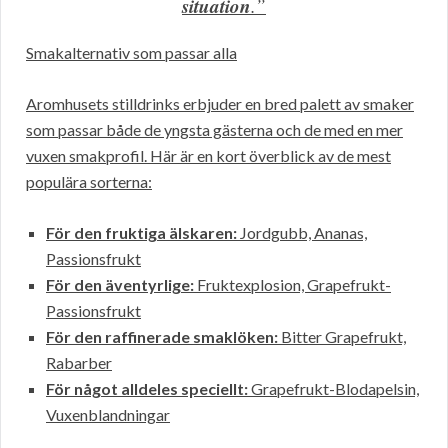
situation
.”
Smakalternativ som passar alla
Aromhusets stilldrinks erbjuder en bred palett av smaker
som passar både de yngsta gästerna och de med en mer
vuxen smakprofil. Här är en kort överblick av de mest
populära sorterna:
För den fruktiga älskaren:
Jordgubb, Ananas,
Passionsfrukt
För den äventyrlige:
Fruktexplosion, Grapefrukt-
Passionsfrukt
För den raffinerade smaklöken:
Bitter Grapefrukt,
Rabarber
För något alldeles speciellt:
Grapefrukt-Blodapelsin,
Vuxenblandningar